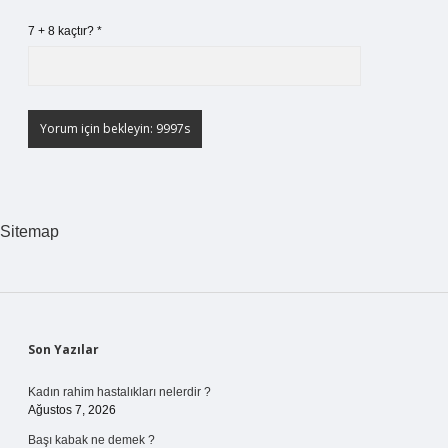
7 + 8 kaçtır?
*
Sitemap
Sidebar
Son Yazılar
Kadın rahim hastalıkları nelerdir ?
Ağustos 7, 2026
Başı kabak ne demek ?