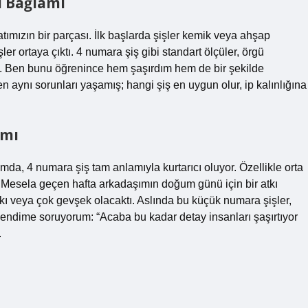
l Bağlamı
tımızın bir parçası. İlk başlarda şişler kemik veya ahşap
r ortaya çıktı. 4 numara şiş gibi standart ölçüler, örgü
ildi. Ben bunu öğrenince hem şaşırdım hem de bir şekilde
n aynı sorunları yaşamış; hangi şiş en uygun olur, ip kalınlığına
ımı
ımda, 4 numara şiş tam anlamıyla kurtarıcı oluyor. Özellikle orta
l. Mesela geçen hafta arkadaşımın doğum günü için bir atkı
ı veya çok gevşek olacaktı. Aslında bu küçük numara şişler,
Kendime soruyorum: “Acaba bu kadar detay insanları şaşırtıyor
.