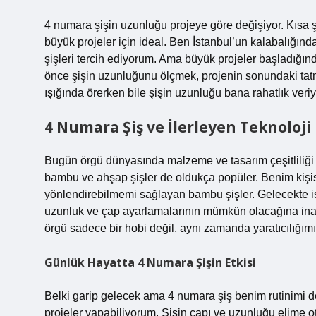
4 numara şişin uzunluğu projeye göre değişiyor. Kısa şi
büyük projeler için ideal. Ben İstanbul’un kalabalığın
şişleri tercih ediyorum. Ama büyük projeler başladığınd
önce şişin uzunluğunu ölçmek, projenin sonundaki tat
ışığında örerken bile şişin uzunluğu bana rahatlık veriy
4 Numara Şiş ve İlerleyen Teknoloji
Bugün örgü dünyasında malzeme ve tasarım çeşitliliği 
bambu ve ahşap şişler de oldukça popüler. Benim kişisel
yönlendirebilmemi sağlayan bambu şişler. Gelecekte is
uzunluk ve çap ayarlamalarının mümkün olacağına ina
örgü sadece bir hobi değil, aynı zamanda yaratıcılığım
Günlük Hayatta 4 Numara Şişin Etkisi
Belki garip gelecek ama 4 numara şiş benim rutinimi de 
projeler yapabiliyorum. Şişin çapı ve uzunluğu elime ot