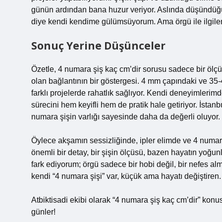
günün ardından bana huzur veriyor. Aslında düşündüğüm
diye kendi kendime gülümsüyorum. Ama örgü ile ilgilen
Sonuç Yerine Düşünceler
Özetle, 4 numara şiş kaç cm’dir sorusu sadece bir ölçü 
olan bağlantının bir göstergesi. 4 mm çapındaki ve 35-
farklı projelerde rahatlık sağlıyor. Kendi deneyimlerim
sürecini hem keyifli hem de pratik hale getiriyor. İst
numara şişin varlığı sayesinde daha da değerli oluyor.
Öylece akşamın sessizliğinde, ipler elimde ve 4 num
önemli bir detay, bir şişin ölçüsü, bazen hayatın yoğun
fark ediyorum; örgü sadece bir hobi değil, bir nefes a
kendi “4 numara şişi” var, küçük ama hayatı değiştiren.
Atbiktisadi ekibi olarak “4 numara şiş kaç cm’dir” kon
günler!