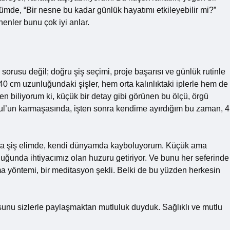
de, “Bir nesne bu kadar günlük hayatımı etkileyebilir mi?”
enler bunu çok iyi anlar.
sorusu değil; doğru şiş seçimi, proje başarısı ve günlük rutinle
40 cm uzunluğundaki şişler, hem orta kalınlıktaki iplerle hem de
den biliyorum ki, küçük bir detay gibi görünen bu ölçü, örgü
anbul’un karmaşasında, işten sonra kendime ayırdığım bu zaman, 4
ara şiş elimde, kendi dünyamda kayboluyorum. Küçük ama
luğunda ihtiyacımız olan huzuru getiriyor. Ve bunu her seferinde
lma yöntemi, bir meditasyon şekli. Belki de bu yüzden herkesin
usunu sizlerle paylaşmaktan mutluluk duyduk. Sağlıklı ve mutlu