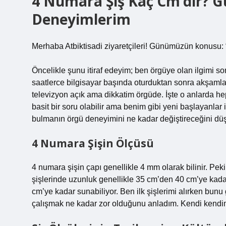
4 Numara Şiş Kaç Cm’dir? G
Deneyimlerim
Merhaba Atbiktisadi ziyaretçileri! Günümüzün konusu: 
Öncelikle şunu itiraf edeyim; ben örgüye olan ilgimi son
saatlerce bilgisayar başında oturduktan sonra akşamlar
televizyon açık ama dikkatim örgüde. İşte o anlarda hep
basit bir soru olabilir ama benim gibi yeni başlayanl
bulmanın örgü deneyimini ne kadar değiştireceğini d
4 Numara Şişin Ölçüsü
4 numara şişin çapı genellikle 4 mm olarak bilinir. Pek
şişlerinde uzunluk genellikle 35 cm’den 40 cm’ye kadar 
cm’ye kadar sunabiliyor. Ben ilk şişlerimi alırken bunu 
çalışmak ne kadar zor olduğunu anladım. Kendi kendim