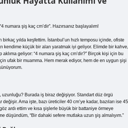
ünlük Hayatta Kullanımı ve
“4 numara şiş kaç cm’dir”. Hazırsanız başlayalım!
 birkaç yılda keşfettim. İstanbul’un hızlı temposu içinde, ofiste
ı kendime küçük bir alan yaratmak iyi geliyor. Elimde bir kahve
 aklıma geliyor: “4 numara şiş kaç cm’dir?” Birçok kişi için bu
ar için ufak bir muamma. Hem merak ediyor, hem de en uygun şişi
üşünüyorum.
i, uzunluğu? Burada iş biraz değişiyor. Standart düz örgü
değişir. Ama işte, bazı üreticiler 40 cm’ye kadar, bazıları ise 45
göz ardı ettim ve kısa şişlerle büyük bir battaniye örmeye
e düşündüm, “Bir dahaki sefere mutlaka uzun şiş almalıyım.”