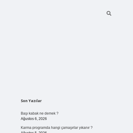
Sidebar
Son Yazılar
elexbet
ilbet mobil 
Başı kabak ne demek ?
Ağustos 6, 2026
Karma programda hangi çamaşırlar yıkanır ?