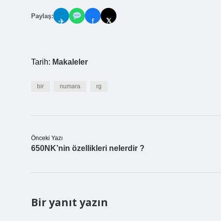
Paylaş:
𝕏
✈
f
Tarih:
Makaleler
bir
numara
rg
Önceki Yazı
650NK’nin özellikleri nelerdir ?
Bir yanıt yazın