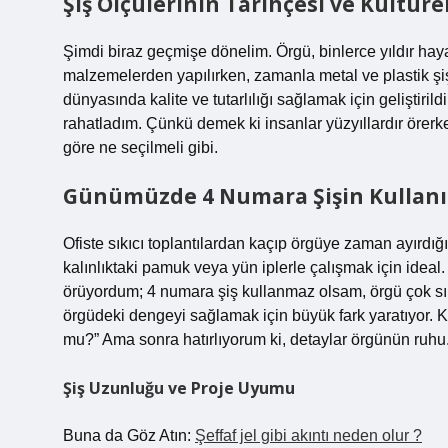
Şiş Ölçülerinin Tarihçesi ve Kültüre
Şimdi biraz geçmişe dönelim. Örgü, binlerce yıldır haya
malzemelerden yapılırken, zamanla metal ve plastik şişle
dünyasında kalite ve tutarlılığı sağlamak için geliştir
rahatladım. Çünkü demek ki insanlar yüzyıllardır örerke
göre ne seçilmeli gibi.
Günümüzde 4 Numara Şişin Kullan
Ofiste sıkıcı toplantılardan kaçıp örgüye zaman ayırdığ
kalınlıktaki pamuk veya yün iplerle çalışmak için idea
örüyordum; 4 numara şiş kullanmaz olsam, örgü çok sık
örgüdeki dengeyi sağlamak için büyük fark yaratıyor. 
mu?” Ama sonra hatırlıyorum ki, detaylar örgünün ruhu
Şiş Uzunluğu ve Proje Uyumu
Buna da Göz Atın:
Şeffaf jel gibi akıntı neden olur ?