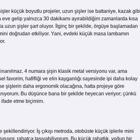
şler küçük boyutlu projeler, uzun şişler ise battaniye, kazak gib
da eve gelip yalnızca 30 dakikamı ayırabildiğim zamanlarda kısa
a uzun şişler şart oluyor. İlginç bir şekilde, örgüye başlamadan
mini doğrudan etkiliyor. Yani, evdeki küçük masa lambamın
or.
inanılmaz. 4 numara şişin klasik metal versiyonu var, ama
 favorim, hafifliği ve elin kayganlığı sayesinde ipi daha kolay
e şişlerin daha ergonomik olacağına, hatta projeye göre
nıyorum. Bu düşünce bana bir şekilde heyecan veriyor; çünkü
ı ifade etme biçimim.
şekillendiriyor. İş çıkışı metroda, otobüste küçük iplerle mini
uruyor, rahatça taşıyabiliyorum. Bu küçük rahatlık, yoğun bir