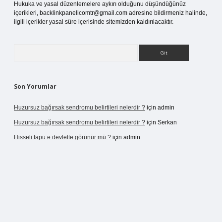
Hukuka ve yasal düzenlemelere aykırı olduğunu düşündüğünüz
içerikleri,
backlinkpanelicomtr@gmail.com
adresine bildirmeniz halinde,
ilgili içerikler yasal süre içerisinde sitemizden kaldırılacaktır.
Arama
Son Yorumlar
Huzursuz bağırsak sendromu belirtileri nelerdir ?
için
admin
Huzursuz bağırsak sendromu belirtileri nelerdir ?
için
Serkan
Hisseli tapu e devlette görünür mü ?
için
admin
eni giriş