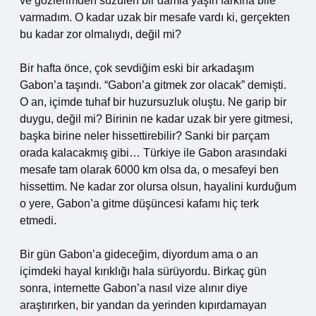
ve gözlerimden süzülen bir damla yaşın farkına bile
varmadım. O kadar uzak bir mesafe vardı ki, gerçekten
bu kadar zor olmalıydı, değil mi?
Bir hafta önce, çok sevdiğim eski bir arkadaşım
Gabon’a taşındı. “Gabon’a gitmek zor olacak” demişti.
O an, içimde tuhaf bir huzursuzluk oluştu. Ne garip bir
duygu, değil mi? Birinin ne kadar uzak bir yere gitmesi,
başka birine neler hissettirebilir? Sanki bir parçam
orada kalacakmış gibi… Türkiye ile Gabon arasındaki
mesafe tam olarak 6000 km olsa da, o mesafeyi ben
hissettim. Ne kadar zor olursa olsun, hayalini kurduğum
o yere, Gabon’a gitme düşüncesi kafamı hiç terk
etmedi.
Bir gün Gabon’a gideceğim, diyordum ama o an
içimdeki hayal kırıklığı hala sürüyordu. Birkaç gün
sonra, internette Gabon’a nasıl vize alınır diye
araştırırken, bir yandan da yerinden kıpırdamayan