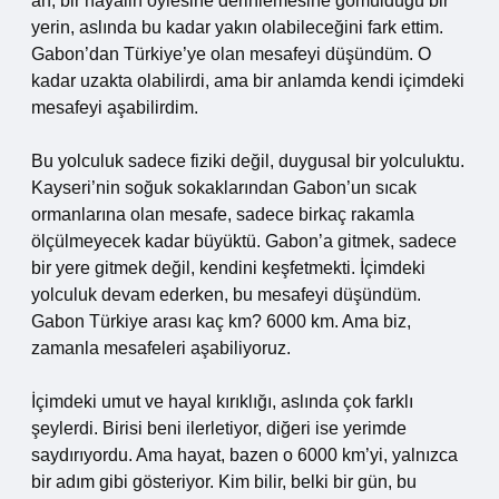
an, bir hayalin öylesine derinlemesine gömüldüğü bir
yerin, aslında bu kadar yakın olabileceğini fark ettim.
Gabon’dan Türkiye’ye olan mesafeyi düşündüm. O
kadar uzakta olabilirdi, ama bir anlamda kendi içimdeki
mesafeyi aşabilirdim.
Bu yolculuk sadece fiziki değil, duygusal bir yolculuktu.
Kayseri’nin soğuk sokaklarından Gabon’un sıcak
ormanlarına olan mesafe, sadece birkaç rakamla
ölçülmeyecek kadar büyüktü. Gabon’a gitmek, sadece
bir yere gitmek değil, kendini keşfetmekti. İçimdeki
yolculuk devam ederken, bu mesafeyi düşündüm.
Gabon Türkiye arası kaç km? 6000 km. Ama biz,
zamanla mesafeleri aşabiliyoruz.
İçimdeki umut ve hayal kırıklığı, aslında çok farklı
şeylerdi. Birisi beni ilerletiyor, diğeri ise yerimde
saydırıyordu. Ama hayat, bazen o 6000 km’yi, yalnızca
bir adım gibi gösteriyor. Kim bilir, belki bir gün, bu