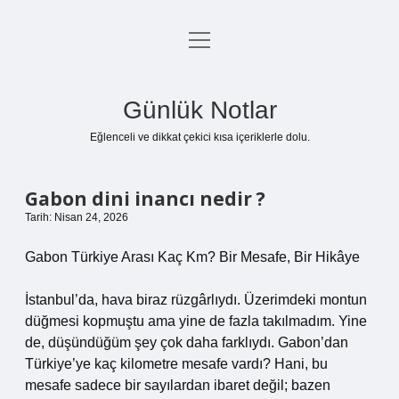
menüyü
Anasayfa
aç
Gizlilik Politikası
Günlük Notlar
Yasal Uyarı
Eğlenceli ve dikkat çekici kısa içeriklerle dolu.
Hakkımızda
Gabon dini inancı nedir ?
Tarih: Nisan 24, 2026
Gabon Türkiye Arası Kaç Km? Bir Mesafe, Bir Hikâye
İstanbul’da, hava biraz rüzgârlıydı. Üzerimdeki montun
düğmesi kopmuştu ama yine de fazla takılmadım. Yine
de, düşündüğüm şey çok daha farklıydı. Gabon’dan
Türkiye’ye kaç kilometre mesafe vardı? Hani, bu
mesafe sadece bir sayılardan ibaret değil; bazen